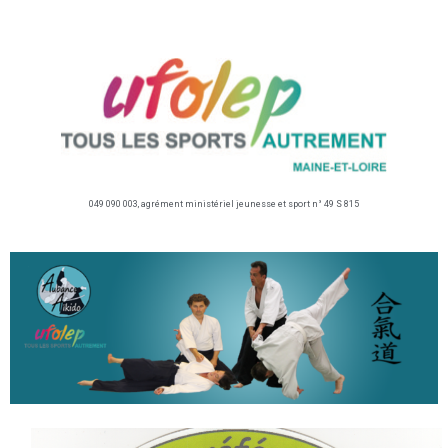
049 090 003, agrément ministériel jeunesse et sport n° 49 S 815