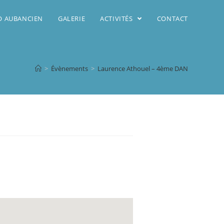
DO AUBANCIEN
GALERIE
ACTIVITÉS
CONTACT
>
Évènements
>
Laurence Athouel – 4ème DAN