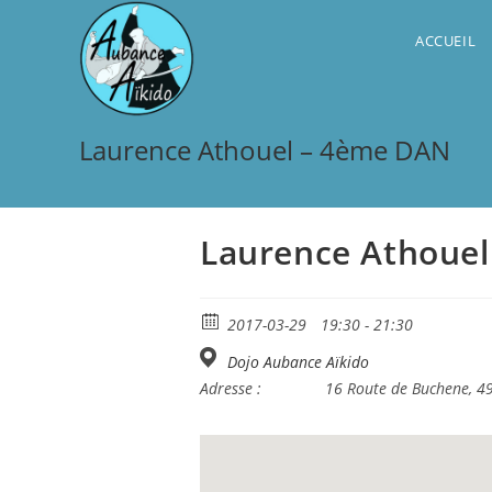
Skip
to
ACCUEIL
content
Laurence Athouel – 4ème DAN
Laurence Athoue
2017-03-29
19:30 - 21:30
Dojo Aubance Aïkido
Adresse :
16 Route de Buchene, 49