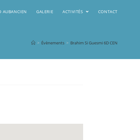
DO AUBANCIEN
GALERIE
ACTIVITÉS
CONTACT
>
Évènements
>
Brahim Si Guesmi 6D CEN